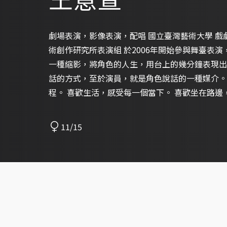
劇場表演，影像表演，配唱 國立臺灣藝術大學 戲劇學系 國立臺北藝術大學 劇場藝
術創作研究所表演組 於2006年開始參與舞臺表演，至今已近15年。 表演是生活的
一種縮影，將角色的人生，用台上的幾分鐘表現出
話的方式，至於演員，就是角色說話的一種媒介。
程。 喜歡生活，感受每一個當下。 喜歡坐在路
的故事。 也喜歡潛入水中，安靜的將自己歸零，並重
有機會可以讓你認識我:)
11/15