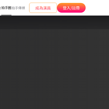
成為演員
登入/註冊
拍手圈
會
拍手傳媒