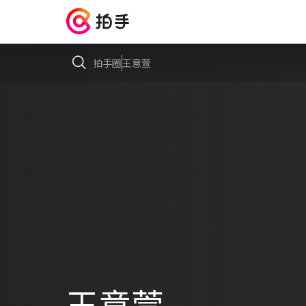
拍手圈
王意萱
王意萱