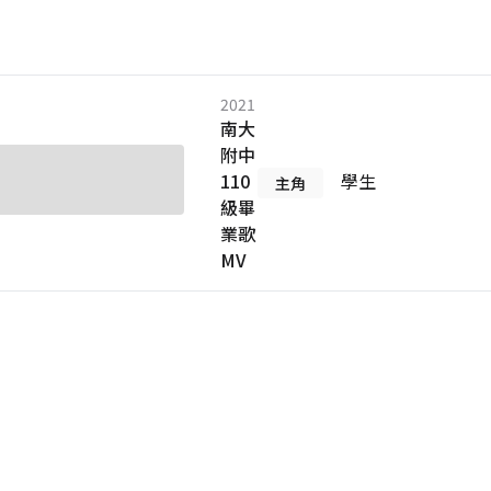
2021
南大
附中
110
學生
主角
級畢
業歌
MV