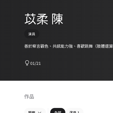
苡柔 陳
演員
善於察言觀色、共感能力強、喜歡跳舞（肢體還算
01/21
作品
職務
全部
演員
1