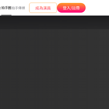
成為演員
登入/註冊
拍手圈
會
拍手傳媒