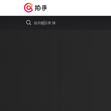
拍手圈
苡柔 陳