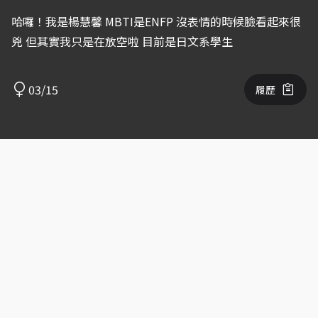
哈囉！我是楊慧馨 MBTI是ENFP 沒表情的時候臉看起來很
兇 但其實我只是在放空啦 目前是日文系學生
03/15
履歷