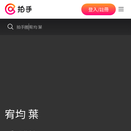
登入/註冊
拍手圈
宥均 葉
宥均 葉