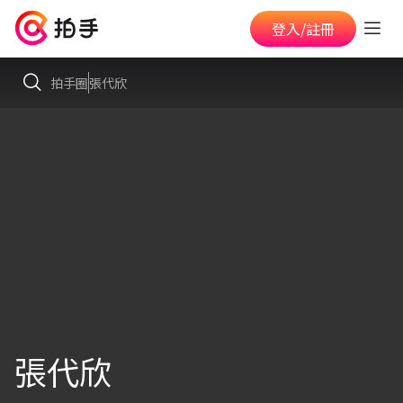
登入/註冊
拍手圈
張代欣
張代欣