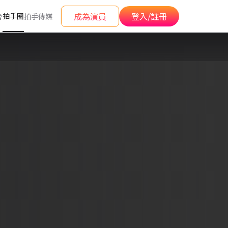
成為演員
登入/註冊
拍手圈
會
拍手傳媒