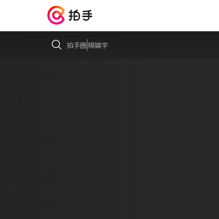
拍手圈
楊鎮宇