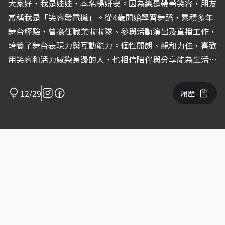
大家好，我是娃娃，本名楊妍安。因為總是帶著笑容，朋友
常稱我是「笑容發電機」。從4歲開始學習舞蹈，累積多年
舞台經驗，曾擔任職業啦啦隊、參與活動演出及直播工作，
培養了舞台表現力與互動能力。個性開朗、親和力佳，喜歡
用笑容和活力感染身邊的人，也相信陪伴與分享能為生活帶
來更多快樂。
12/29
履歷