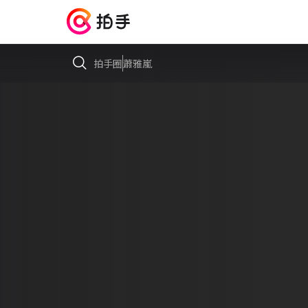
拍手圈
蕭雅嵐