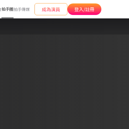
成為演員
登入/註冊
拍手圈
會
拍手傳媒