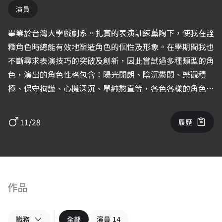
演員
畢業於台灣大學戲劇系。扎實的表演訓練薰陶下，使我在詮
釋角色時總能有效地塑造角色的個性及形象。在學期間我也
不斷尋求表演技巧的突破及創新，因此嘗試過多種類型的角
色，演出的角色性格包含：陽光開朗、陰沉鬱悶、樂觀積
極、保守拘謹、心機深沉、單純憨直等，各色各樣的角色均
有演出經驗。 除舞台劇演出外，亦參與過電視劇演出、廣
告、多部MV及學生製片作品。
11/28
履歷
作品
職務
全部
演員
14