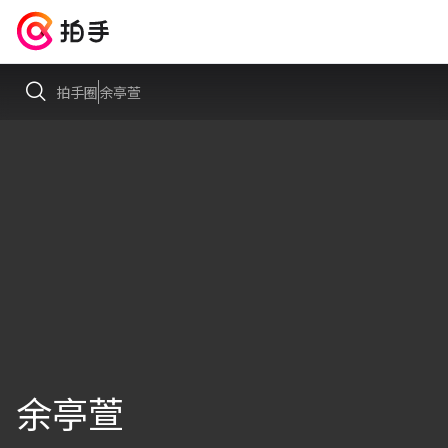
拍手圈
余亭萱
余亭萱