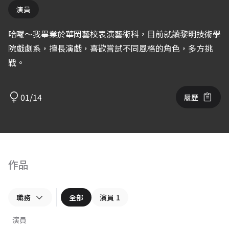
演員
哈囉～我畢業於華岡藝校表演藝術科，目前就讀黎明技術學
院戲劇系，擅長演戲，喜歡嘗試不同風格的角色，多方挑
戰。
01/14
履歷
作品
職務
全部
演員
1
演員