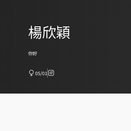
楊欣穎
你好
05/01