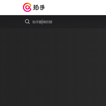
拍手圈
楊欣穎