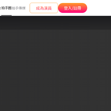
成為演員
登入/註冊
拍手圈
會
拍手傳媒