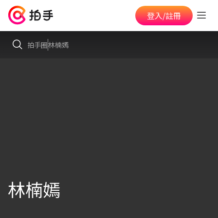
登入/註冊
拍手圈
林楠嫣
林楠嫣