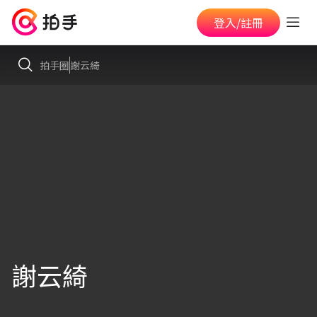
登入/註冊
拍手圈
謝云綺
謝云綺