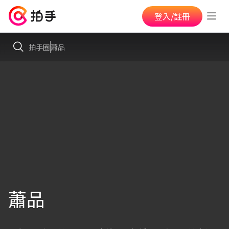
登入/註冊
拍手圈
蕭品
蕭品