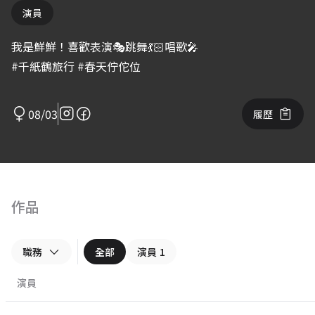
演員
我是鮮鮮！喜歡表演🎭跳舞💃🏻唱歌🎤
#千紙鶴旅行 #春天佇佗位
08/03
履歷
作品
職務
全部
演員
1
演員