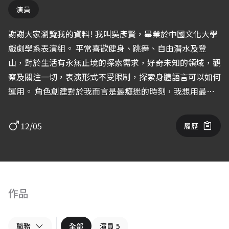
演員
謝謝大家瀏覽我的資料! 我叫吳彥賢，畢業於中國文化大學
戲劇學系表演組。 平常喜歡健身、跳舞、自由潛水及登
山，對於生活有永無止境的探索需求，好奇未知的領域，觀
察及關注一切，表演形式不受限制，探索身體語言可以如何
運用。 角色創建對於我而言是最癡迷的時刻，我想用最真
誠、自然的狀態去面對所有演出，讓我及觀眾們能用心體會
每一刻。 我熱愛戲劇表演，也積極地在爭取機會，希望未
12/05
履歷
來有機會與您一起合作!
作品
職務
全部
演員
5