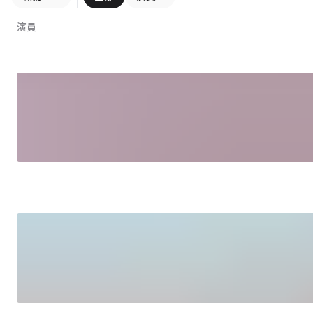
- 麥香阿薩姆奶茶《升旗典禮篇》 (女主角 - 飾演學生) *
2019 麥當勞叔叔之家慈善基金會CF廣告 * 2018 冰火飲料
演員
CF - 改變篇 (女配角) * 2018 古道梅子綠CF - 一半篇 (女配
角 - 飾演學生)