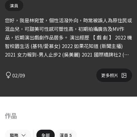
演員
您好，我是林宛萱，個性活潑外向，時常被誤人為原住民或
混血兒，可甜美可性感可塑性高，初期拍攝廣告及MV作
品，近期演出戲劇作品居多。 演出經歷 【 戲 劇 】 2022 機
智校園生活 (基特/愛慕女) 2022 如果花知道 (新聞主播)
2021 女力報到-男人止步2 (吳美麗) 2021 國際橋牌社2 (立
委 王雅婷) 2020 我的婆婆怎麼那麼可愛 2019 我們不能是
朋友 2019 女兵日記-女力報到 2019 種菜女神 2019 美味滿
02/09
更多照片
閣 【 廣 告 拍 攝 】 * 2022 台糖穀物廣告 真愛篇(女主-小
花) * 2021 信義房屋廣告 * 2021 大同氣密窗TVC 百變篇
30秒 * 2020 燦坤 Awesome會員特典 (單元女主角) * 2020
Garena魔導少年手遊CF廣告 (配角) * 2016-2020 空姐忙什
麼 – 常態性演出 桃園國際機場 第二航廈 服務篇 (飾演 地
作品
勤) * 2019 HAPPY GO 廣告 (女配角-百貨店員) * 2018 麥香
飲料廣告CF (女主角 - 飾演學生) - 麥香錫蘭奶茶《教室篇》
職務
全部
演員
5