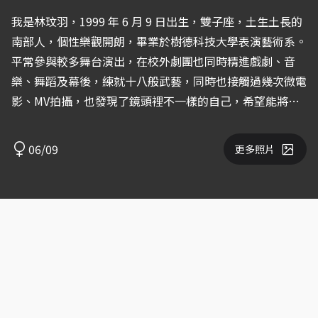
我是林玟羽，1999 年 6 月 9 日出生，雙子座，土生土長的
南部人，個性樂觀開朗，畢業於樹德科技大學表演藝術系。
平常參與較多舞台演出，在校外劇團也同時精進戲劇、音
樂、舞蹈及幕後，練就十八般武藝，同時也接觸過幾次微電
影、MV拍攝，也發現了鏡頭裡不一樣的自己，希望能將表
演藝術的長才發揮在不同地方。 長輩常問我：「以後要去
演藝圈嗎？」、「以後要當藝人嗎？」、「電視看的到你
06/09
更多照片
嗎？」聽到這些話時，我更確信自己想成為一位，創造無限
可能的人！