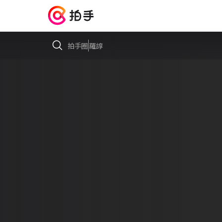
拍手圈
羅諄