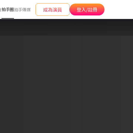
成為演員
登入/註冊
拍手圈
會
拍手傳媒