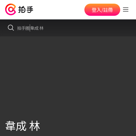
登入/註冊
拍手圈
韋成 林
韋成 林