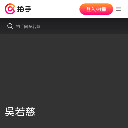
登入/註冊
拍手圈
吳若慈
吳若慈