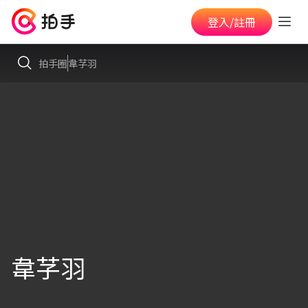
登入/註冊
拍手圈
韋芓羽
韋芓羽