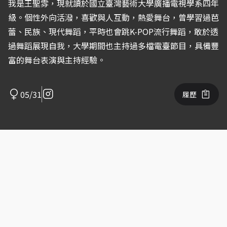
我是王聖雰，現就讀於國立臺灣藝術大學廣播電視學系四年
級。個性外向活潑，喜歡與人互動，熱愛舞台，曾學習過芭
蕾、民族、現代舞蹈，平時也會跳K-POP流行舞蹈，敢於透
過舞蹈展現自我，大學期間也主持過多檔電臺節目，具備豐
富的舞台表演與主持經驗。
05/31
履歷