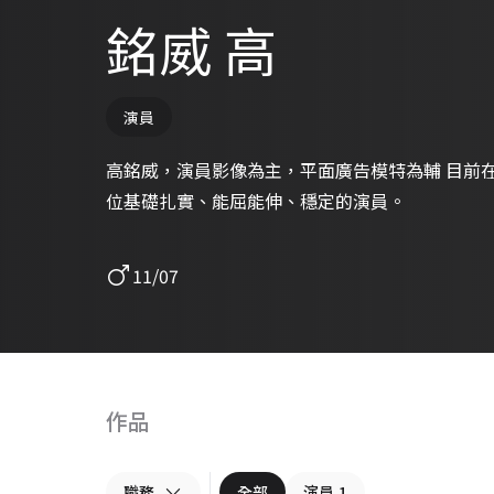
銘威 高
演員
高銘威，演員影像為主，平面廣告模特為輔 目前
位基礎扎實、能屈能伸、穩定的演員。
11/07
作品
職務
全部
演員
1