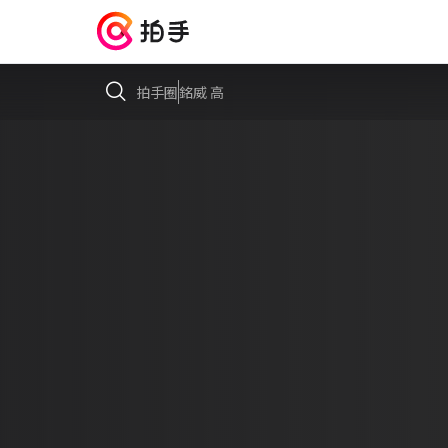
拍手圈
銘威 高