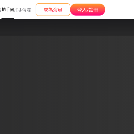
成為演員
登入/註冊
拍手圈
會
拍手傳媒