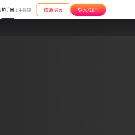
成為演員
登入/註冊
拍手圈
會
拍手傳媒