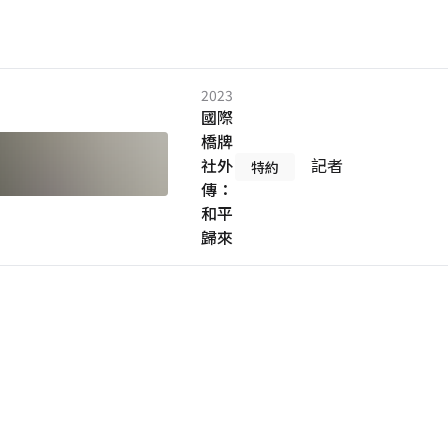
2023
國際
橋牌
社外
記者
特約
傳：
和平
歸來