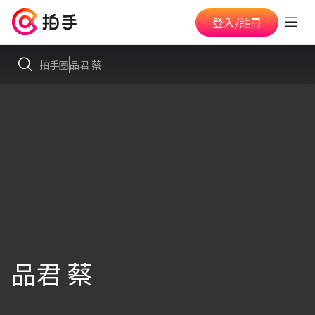
登入/註冊
拍手圈
品君 蔡
品君 蔡