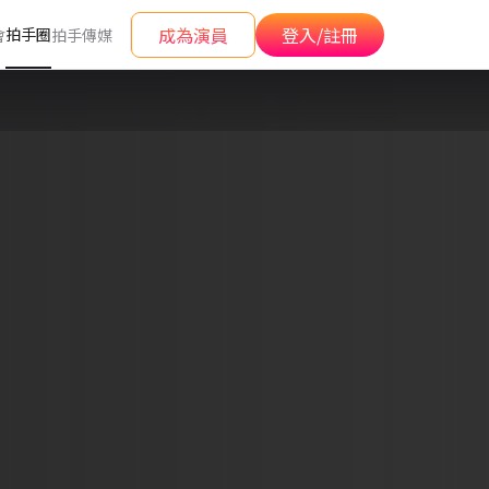
成為演員
登入/註冊
拍手圈
會
拍手傳媒