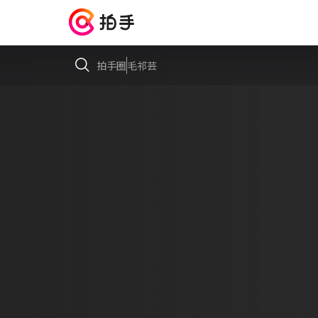
拍手圈
毛祁芸