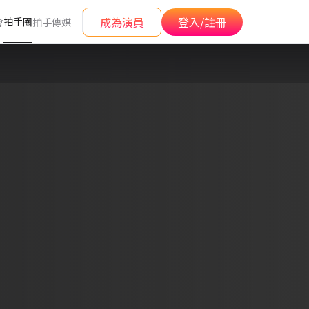
成為演員
登入/註冊
拍手圈
會
拍手傳媒