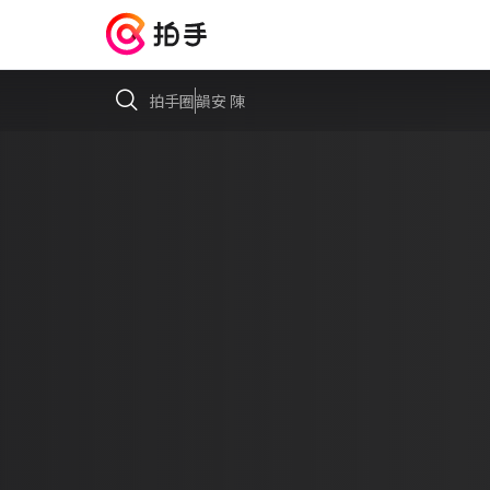
拍手圈
韻安 陳