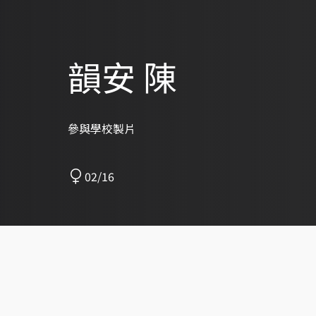
韻安 陳
參與學校製片
02/16