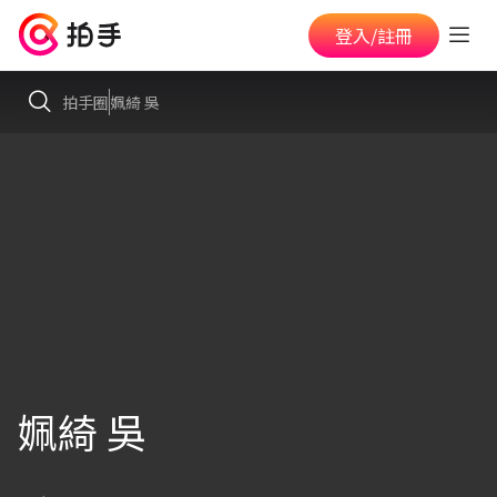
登入/註冊
拍手圈
姵綺 吳
姵綺 吳