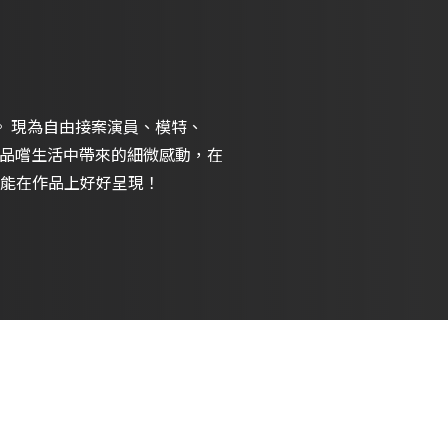
拳道。 現為自由接案演員、模特、
慢品嚐生活中帶來的細微感動，在
能在作品上好好呈現！