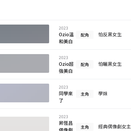
2023
Ozio溫
怕反黑女生
配角
和美白
2023
Ozio超
怕曬黑女生
配角
強美白
2023
同學來
學妹
主角
了
2023
昇恆昌
經典偶像劇女主
主角
偶像劇