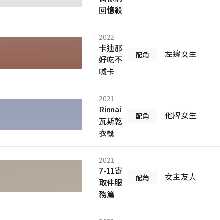
回憶殺
2022
卡迪那
左邊女生
配角
好吃不
喊卡
2021
Rinnai
他牌女生
配角
瓦斯乾
衣機
2021
7-11寄
女主友人
配角
取件服
務篇