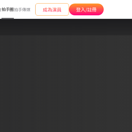
成為演員
登入/註冊
拍手圈
會
拍手傳媒