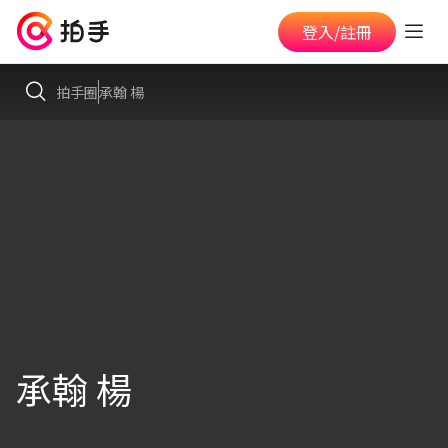
登入/註冊
拍手圈
承翰 楊
承翰 楊