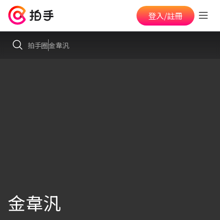
登入/註冊
拍手圈
金韋汎
金韋汎