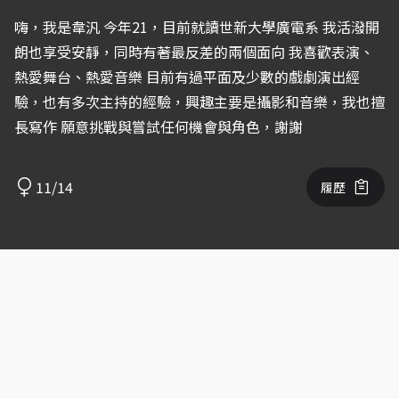
嗨，我是韋汎 今年21，目前就讀世新大學廣電系 我活潑開
朗也享受安靜，同時有著最反差的兩個面向 我喜歡表演、
熱愛舞台、熱愛音樂 目前有過平面及少數的戲劇演出經
驗，也有多次主持的經驗，興趣主要是攝影和音樂，我也擅
長寫作 願意挑戰與嘗試任何機會與角色，謝謝
11/14
履歷