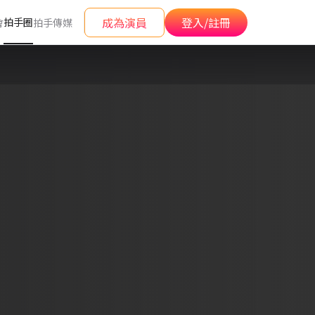
成為演員
登入/註冊
拍手圈
會
拍手傳媒