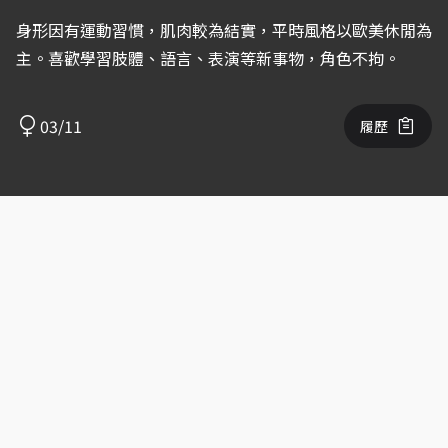
身形因有運動習慣，肌肉較為結實，平時風格以歐美休閒為
主。喜歡學習肢體、語言、表演等新事物，角色不拘。
03/11
履歷