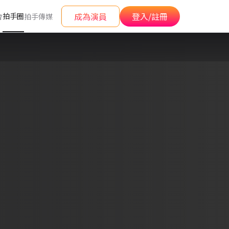
成為演員
登入/註冊
拍手圈
會
拍手傳媒