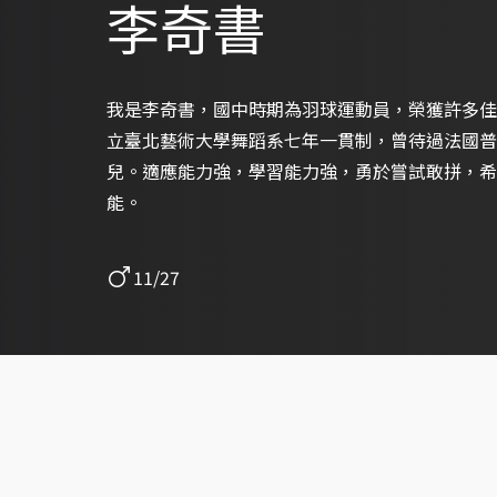
李奇書
我是李奇書，國中時期為羽球運動員，榮獲許多佳
立臺北藝術大學舞蹈系七年一貫制，曾待過法國普
兒。適應能力強，學習能力強，勇於嘗試敢拼，希
能。
11/27