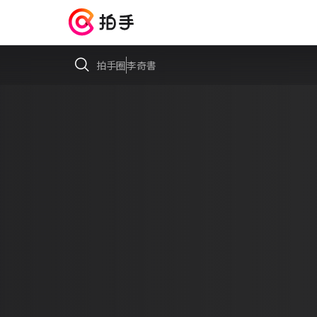
拍手圈
李奇書