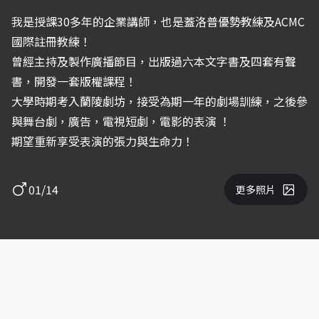
我是授課30多年的企業講師，也是蓋洛普優勢教練及ACMC
國際註冊教練！
曾經主持及製作廣播節目，出版過六本文字書及四套有聲
書，開發一套版權課程！
大學時期考入蘭陵劇坊，接受為期一年的劇場訓練，之後參
與舞台劇，廣告，電視短劇，電影的表演 ！
期望重新享受表演的張力與生命力！
01/14
更多照片