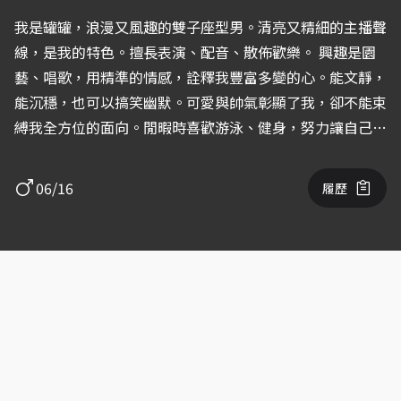
我是罐罐，浪漫又風趣的雙子座型男。清亮又精細的主播聲
線，是我的特色。擅長表演、配音、散佈歡樂。 興趣是園
藝、唱歌，用精準的情感，詮釋我豐富多變的心。能文靜，
能沉穩，也可以搞笑幽默。可愛與帥氣彰顯了我，卻不能束
縛我全方位的面向。閒暇時喜歡游泳、健身，努力讓自己變
得更好。 未來的路上，汗水與眼淚，都將成為我茁壯的養
分。把握機會，不怕挑戰，隨時讓自己無懈可擊。 Yes I
06/16
履歷
Can 我，會成為你的太陽