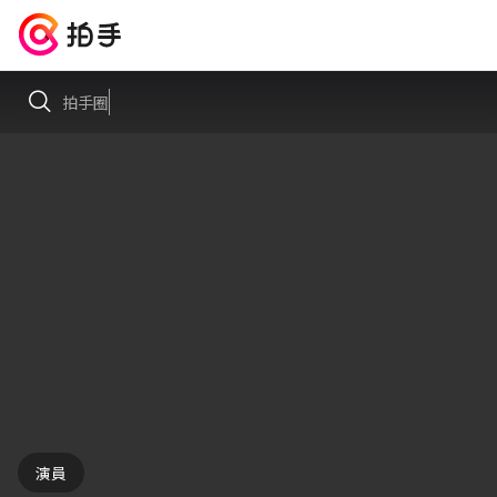
拍手圈
演員