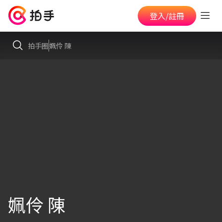
登入/註冊
拍手圈
姵伶 陳
姵伶 陳