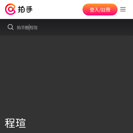
登入/註冊
拍手圈
程瑄
程瑄