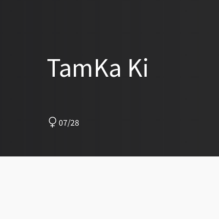
TamKa Ki
07/28