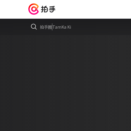
拍手圈
TamKa Ki