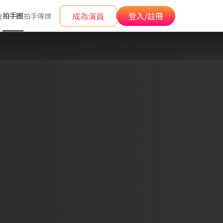
成為演員
登入/註冊
拍手圈
會
拍手傳媒