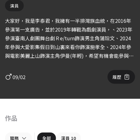
演員
大家好，我是李泰君，我擁有一半排灣族血統，在2016年
參演第一支廣告，並於2019年轉戰為戲劇演員，、2023年
參演臺南人劇團舞台劇Ｒe/turn飾演男主角蒲琮文、2024
年參與大愛影集假日到山裏來看你飾演施孝全、2024年參
與電影美麗上山飾演主角伊曼(年輕)，希望有機會能參與試
鏡，謝謝大家
09/02
履歷
作品
職務
全部
演員
10