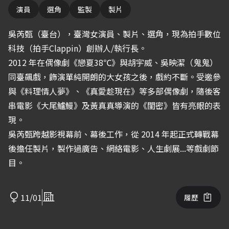
演員
選角
監製
製片
吳芮甄（臺台），臺灣女演員、製片、選角，現為拍手數位
科技（拍手Clappin）創辦人/執行長。
2012 年在偶像劇《戀夏38℃》與胡宇威、吳映潔（鬼鬼）
同臺飆戲，飾演單純開朗的大女孩之後，戲約不斷。受邀參
與《料理情人夢》、《真愛趁現在》等多部偶像劇，隨後客
串電影《大尾鱸鰻》及黃真真導演的《閨密》皆有亮眼的表
現。
吳芮甄跨越影視幕前、幕後工作，從 2014 年起正式轉戰幕
後擔任製片，製作過廣告、網絡電影、人生劇展...等戲劇節
目。
11/01
履歷