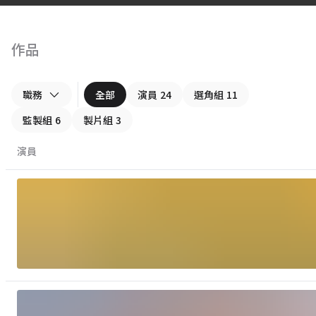
作品
職務
全部
演員
24
選角組
11
監製組
6
製片組
3
演員