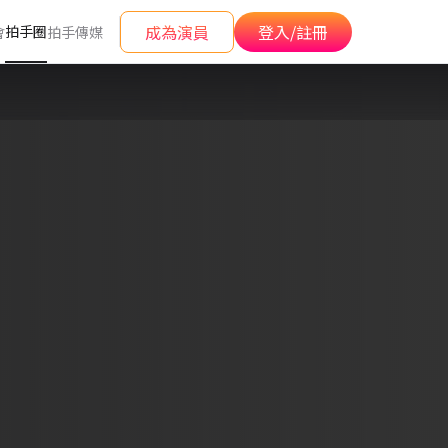
成為演員
登入/註冊
拍手圈
會
拍手傳媒