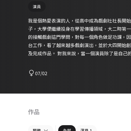
演員
我是個熱愛表演的人，從高中成為戲劇社社長開始
子，大學便繼續投身在學習傳播領域，大二時第一
的接觸戲劇這門學問，對每一個角色做足功課，因
台工作，看了越來越多戲劇演出，並於大四開始創
及完成作品。 對我來說，當一個演員除了是自己
人的人生可以去嘗試許多不同的角色，雖然是一個
感覺，這便是是我最想成為演員的理由。
07/02
作品
職務
全部
演員
1