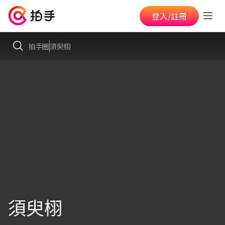
登入/註冊
拍手圈
須臾栩
須臾栩