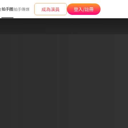
成為演員
登入/註冊
拍手圈
會
拍手傳媒