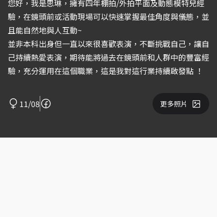
您好，我是思琳，擁有四年棚拍/外拍平面及動態模特兒經
驗，在鏡頭前或活動現場可以快速掌握最佳角度與儀態，並
且能自然地與人互動~
並非本科出身但一直以來很喜歡表演，不斷挑戰自己，讓自
己持續熱愛表演，期待能將過去在鏡頭前和人群中的豐富經
驗，充分運用在這個職業，這是我對這行業持續啟發點 ！
11/08
更多照片