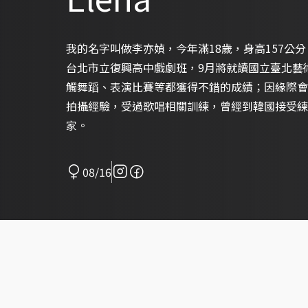
我的名字叫做李亦媜，今年滿18歲，身高157公
台北市立復興高中戲劇班，9月將就讀國立臺北藝
觸舞蹈、表演比賽等都獲得不錯的成績；因緣際會
拍攝經驗，受過歌唱相關訓練，曾經到韓國接受練
家。
08/16