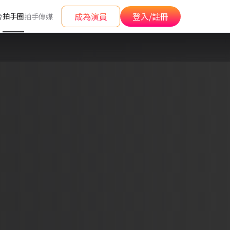
成為演員
登入/註冊
拍手圈
會
拍手傳媒