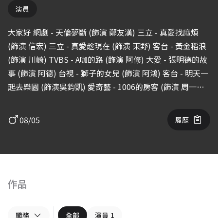
演員
大家好 網劇 - 天倫夢斷 (飾演 鄭友漢) 三立 - 真愛找麻煩
(飾演 信宏) 三立 - 真愛趁現在 (飾演 東野) 客台 - 黃金稻浪
(飾演 川崎) TVBS - A咖的路 (飾演 阿修) 大愛 - 張明德的故
事 (飾演 阿德) 台視 - 獅子的女兒 (飾演 阿鴻) 客台 - 明天一
起去樂園 (飾演吳鈞凱) 愛奇藝 - 1006的房客 (飾演 周一傑)
電影 - 握三下我愛妳 (飾演 四海) 網大 - 王牌製騙人 (飾演
阿福) 網路劇 - 推理筆記 (飾演 徐江) 三立 - 跟鯊魚接吻 (飾
08/05
履歷
演 廖希俊) 網路電影 - 邱比特傳人 (飾演 俊傑) 公視 - 我們
與惡的距離 (飾演 王宏彬) 網路電影 - 亡牌前女友 (飾演
peter) 2022(近期作品更新) 零下一九七(飾演先保密) 三立
華八-門當戶懟愛上你(飾演:陳一剛)
作品
職務
全部
演員
1