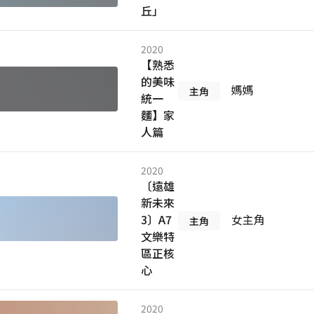
丘」
2020
【熟悉
的美味
媽媽
主角
統一
麵】家
人篇
2020
〔遠雄
新未來
3〕A7
女主角
主角
文樂特
區正核
心
2020