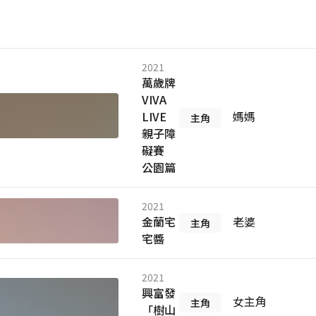
2021
萬歲牌
VIVA
LIVE
媽媽
主角
親子障
礙賽
公園篇
2021
金蘭宅
老婆
主角
宅醬
2021
興富發
女主角
主角
「樹山