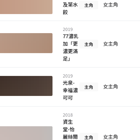
及第水
女主角
主角
餃
2019
77濃乳
加「更
女主角
主角
濃更滿
足」
2019
光泉-
女主角
主角
幸福濃
可可
2018
資生
堂-怡
麗絲爾
女主角
主角