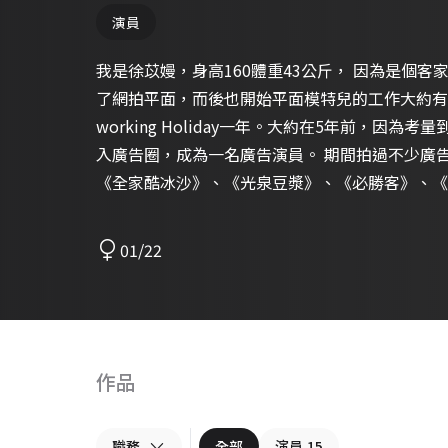
演員
我是徐苡嫚，身高160體重43公斤， 因為是個客家人所以會說
了網拍平面，而後也開始平面模特兒的工作大約有8
working Holiday一年。大約在5年前，因為
入廣告圈，成為一名廣告演員。 期間拍過不少廣告
《全家酷冰沙》、《光泉豆漿》、《必勝客》、《
乳加巧克力》.....等女主角。 拍過的MV有，歌手婁俊
甫 《最驕傲的卑微》。 在疫情前，我非常喜歡旅遊和潛水，喜歡探索，喜歡在潛入
01/22
大海時，感受奔放、自由、平靜、開闊的感覺，而
友吃，在家聊天看電影！我很喜歡料理，廚藝算不錯~ 謝謝耐心看完履歷的
望有機會與您們合作，謝謝～
作品
職務
全部
演員
15