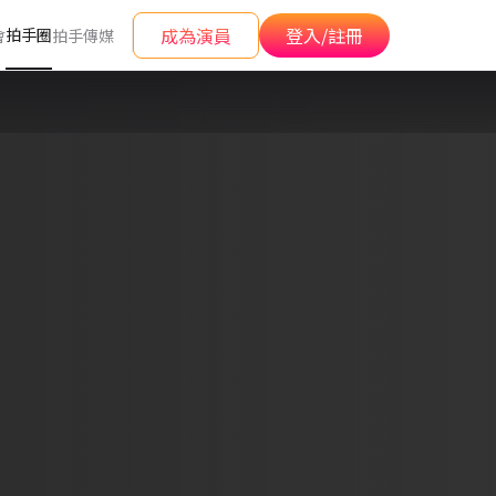
成為演員
登入/註冊
拍手圈
會
拍手傳媒