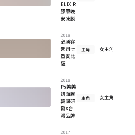
ELIXIR
膠原晚
安凍膜
2018
必勝客
起司七
女主角
主角
重奏比
薩
2018
Ps美美
妍面膜
女主角
主角
韓國研
發X台
灣品牌
2017