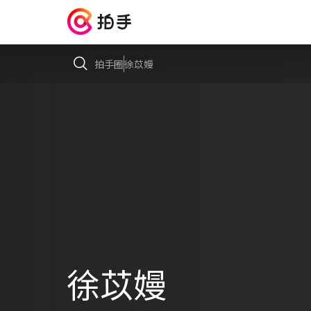
拍手圈
徐苡嫚
徐苡嫚