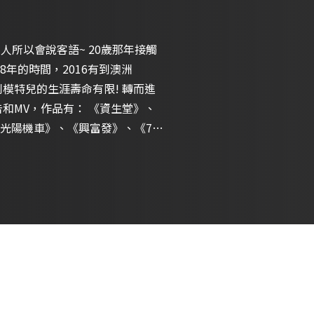
客語~ 20歲那年接觸
年的時間，2016有到澳洲
考量到模特兒的生涯壽命有限! 轉而進
和MV，作品有： 《資生堂》、
光陽機車》、《興富發》、《77
碩《romantic 》和 歌手劉學
疫情後，就是喜歡下廚給三五好
你，希